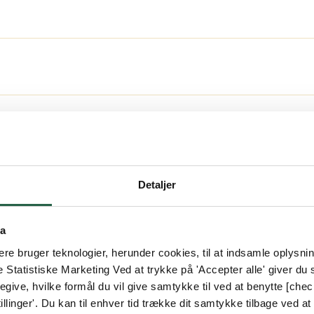
onen bliver stabil, og de giver samtidig et hyggeli
m²
dig en lys og luftig udestue.
al bruge.
Detaljer
valgte sæson
ta
en valgte sæson samt panelvæg
e bruger teknologier, herunder cookies, til at indsamle oplysning
algte sæson samt panelvæg (størrelsen 15 m² har kun
e Statistiske Marketing Ved at trykke på 'Accepter alle' giver du s
give, hvilke formål du vil give samtykke til ved at benytte [che
llinger'. Du kan til enhver tid trække dit samtykke tilbage ved at [
d præcision