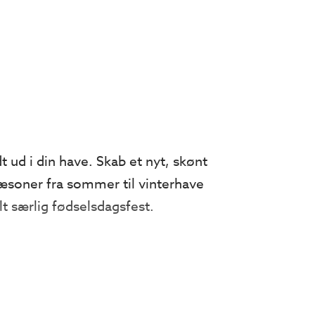
dt ud i din have. Skab et nyt, skønt
 sæsoner fra sommer til vinterhave
t særlig fødselsdagsfest.
 ønsker det.