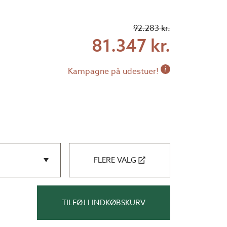
92.283 kr.
81.347 kr.
i
Kampagne på udestuer!
FLERE VALG
TILFØJ I INDKØBSKURV