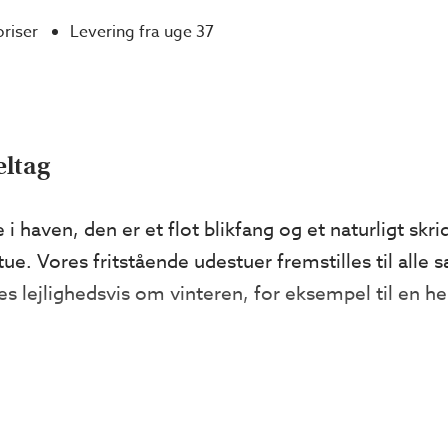
priser
Levering fra uge 37
eltag
 i haven, den er et flot blikfang og et naturligt skri
ue. Vores fritstående udestuer fremstilles til alle
 lejlighedsvis om vinteren, for eksempel til en hel
kønt miljø med en fritstående udestue der, hvor du