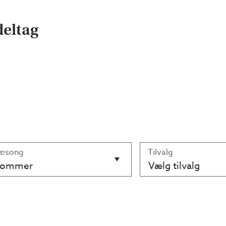
deltag
æsong
Tilvalg
Sommer
Vælg tilvalg