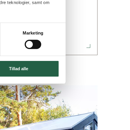
dre teknologier, samt om
Kundservice
sparer dig tid under monteringen, og du
 spørgsmål & svar om udestue
miljøet – vi sørger for at alt spild
Marketing
 vælge, hvordan du vil fordele
uligt og kun tilpasse i kanten.
Tillad alle
jdet en præcis tegning – skræddersyet