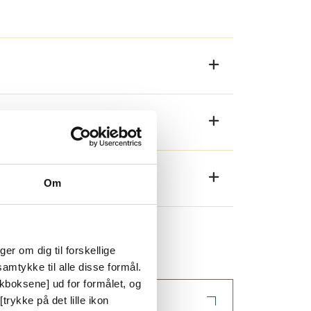
gt miljø og et rum, som er let at
Om
er om dig til forskellige
 panelvæg)
amtykke til alle disse formål.
ckboksene] ud for formålet, og
trykke på det lille ikon