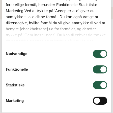
forskellige formål, herunder: Funktionelle Statistiske
Marketing Ved at trykke på 'Accepter alle' giver du
samtykke til alle disse formål. Du kan også vælge at
tilkendegive, hvilke formål du vil give samtykke til ved at
benytte [checkboksene] ud for formålet, og derefter
trykke på 'Gem indstillinger'. Du kan til enhver tid trække
dit samtykke tilbage ved at [trykke på det lille ikon
nederst i venstre hjørne af hjemmesiden]. Du kan læse
Samtykkevalg
Medfølger der monteringsvejledninger?
mere om vores brug af cookies og andre teknologier,
Nødvendige
samt om vores indsamling og behandling af
personoplysninger ved at trykke på linket.
Funktionelle
Hvad er U-værdi?
Få flere oplysninger om, hvordan Google behandler
personlige oplysninger
Statistiske
Hvilken taghældning bør man have?
Marketing