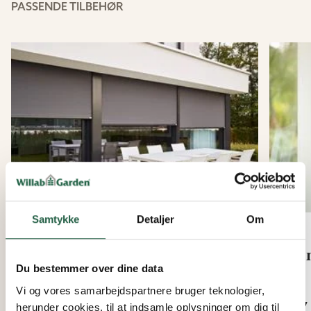
PASSENDE TILBEHØR
Samtykke
Detaljer
Om
Vertikalmarkise Zip Screen
Kom
Du bestemmer over dine data
Fra
Fra
Vi og vores samarbejdspartnere bruger teknologier,
9.436 kr.
367 
herunder cookies, til at indsamle oplysninger om dig til