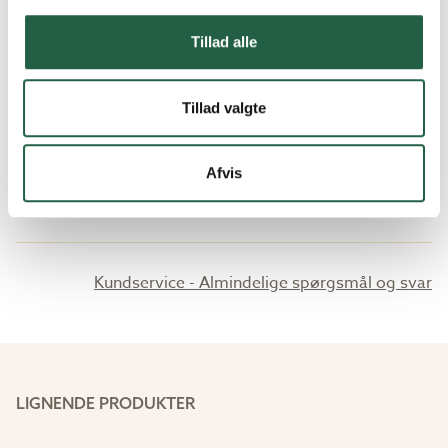
Kan man gå på kanalplasttaget?
Tillad alle
Hvad gør jeg for at tætne sammenføjningen
Tillad valgte
mellem tagplade og dræningsliste?
Afvis
Kan man save i kanalplasttaget?
Kundservice - Almindelige spørgsmål og svar
LIGNENDE PRODUKTER