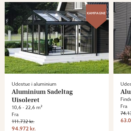
KAMPAGNE
Udestue i aluminium
Udes
Aluminium Sadeltag
Alu
Uisoleret
Finde
Fra
10,6 - 22,6 m²
74.13
Fra
63.0
111.732 kr.
94.972 kr.