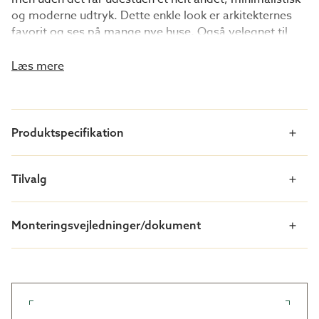
og moderne udtryk. Dette enkle look er arkitekternes
favorit og ses på mange nye huse. Også velegnet til
ældre huse med en moderne, stram stil.
Læs mere
Godt at vide
om
Sadeltag uden tagudhæng
Uden tagudhæng får du et mere moderne udtryk på
din udestue.
Produktspecifikation
Vælg højere taghældning for at forstærke den
moderne stil. Det giver samtidig et mere rummeligt
Tilvalg
indtryk.
Med skabelonskårne vinduer på forsiden får du
endnu mere lys ind.
Monteringsvejledninger/dokument
Lad os tilskære dit termotag med præcision
Når du vælger tilvalget ”tilskåret termotag”, leverer vi
tagpladerne i nøjagtige mål. Det sparer dig tid under
monteringen, og du slipper for at rydde op efter