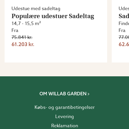
Udestue med sadeltag
Udes
Populære udestuer Sadeltag
Sad
14,7 - 15,5 m²
Finde
Fra
Fra
75.841 kr.
77.0
61.203 kr.
62.6
OM WILLAB GARDEN
Købs- og garantibetingelser
Levering
Reklamation