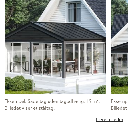
Eksempel: Sadeltag uden tagudhæng, 19 m².
Eksempe
Billedet viser et ståltag.
Billedet
Flere billeder