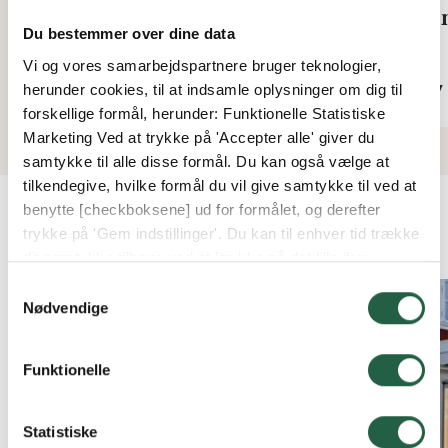
Vertikalmarkise Zip Screen
Kom
Du bestemmer over dine data
Fra
Fra
Vi og vores samarbejdspartnere bruger teknologier,
9.436 kr.
367 
herunder cookies, til at indsamle oplysninger om dig til
forskellige formål, herunder: Funktionelle Statistiske
Marketing Ved at trykke på 'Accepter alle' giver du
samtykke til alle disse formål. Du kan også vælge at
tilkendegive, hvilke formål du vil give samtykke til ved at
benytte [checkboksene] ud for formålet, og derefter
KUNDEBILLEDER
trykke på 'Gem indstillinger'. Du kan til enhver tid trække
dit samtykke tilbage ved at [trykke på det lille ikon
nederst i venstre hjørne af hjemmesiden]. Du kan læse
Samtykkevalg
mere om vores brug af cookies og andre teknologier,
Nødvendige
samt om vores indsamling og behandling af
personoplysninger ved at trykke på linket.
Funktionelle
Få flere oplysninger om, hvordan Google behandler
personlige oplysninger
Statistiske