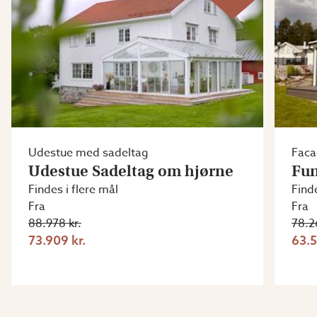
Udestue med sadeltag
Faca
Udestue Sadeltag om hjørne
Fun
Findes i flere mål
Finde
Fra
Fra
88.978 kr.
78.2
73.909 kr.
63.5