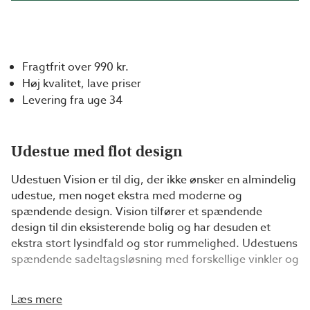
Fragtfrit over 990 kr.
Høj kvalitet, lave priser
Levering fra uge 34
Udestue med flot design
Udestuen Vision er til dig, der ikke ønsker en almindelig
udestue, men noget ekstra med moderne og
spændende design. Vision tilfører et spændende
design til din eksisterende bolig og har desuden et
ekstra stort lysindfald og stor rummelighed. Udestuens
spændende sadeltagsløsning med forskellige vinkler og
en ekstra række vinduer giver maksimalt lys og stor
rummelighed. Taghøjden er godt 3,5 m de højeste
Læs mere
steder, hvilket yderligere forstærker det luftige indtryk.