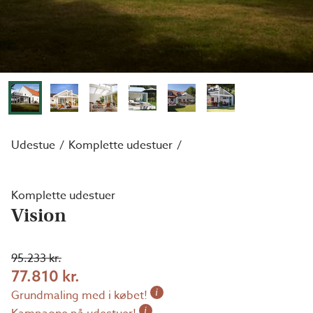
Udestue
Komplette udestuer
Komplette udestuer
Vision
95.233 kr.
77.810 kr.
i
Grundmaling med i købet!
i