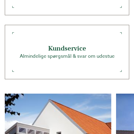
Alternativt leveres taget uforarbejdet, og du tilpasser
selv pladerne på stedet. Du kan så vælge, hvordan du
vil fordele tagpladerne: enten jævnt og skære hver
enkelt til, eller bruge så mange hele plader som muligt
og kun tilpasse i kanten.
Kundservice
Køb tilskåret termotag direkte i Udestueguiden, eller
kontakt en sælger for at få udarbejdet en præcis
Almindelige spørgsmål & svar om udestue
tegning – skræddersyet til din udestue!