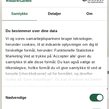
Samtykke
Detaljer
Om
Du bestemmer over dine data
Vi og vores samarbejdspartnere bruger teknologier,
herunder cookies, til at indsamle oplysninger om dig til
forskellige formål, herunder: Funktionelle Statistiske
Marketing Ved at trykke på 'Accepter alle' giver du
samtykke til alle disse formål. Du kan også vælge at
tilkendegive, hvilke formål du vil give samtykke til ved at
Vertikalmarkise Zip Screen
Kom
benytte [checkboksene] ud for formålet, og derefter
trykke på 'Gem indstillinger'. Du kan til enhver tid trække
Fra
Fra
dit samtykke tilbage ved at [trykke på det lille ikon
9.436 kr.
367 
nederst i venstre hjørne af hjemmesiden]. Du kan læse
Samtykkevalg
mere om vores brug af cookies og andre teknologier,
Nødvendige
samt om vores indsamling og behandling af
personoplysninger ved at trykke på linket.