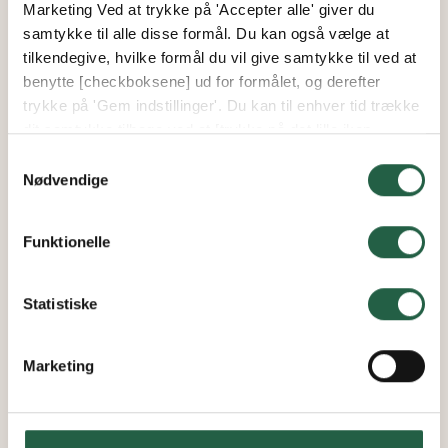
Marketing Ved at trykke på 'Accepter alle' giver du
samtykke til alle disse formål. Du kan også vælge at
tilkendegive, hvilke formål du vil give samtykke til ved at
benytte [checkboksene] ud for formålet, og derefter
trykke på 'Gem indstillinger'. Du kan til enhver tid trække
dit samtykke tilbage ved at [trykke på det lille ikon
nederst i venstre hjørne af hjemmesiden]. Du kan læse
Samtykkevalg
mere om vores brug af cookies og andre teknologier,
Nødvendige
samt om vores indsamling og behandling af
personoplysninger ved at trykke på linket.
Funktionelle
Få flere oplysninger om, hvordan Google behandler
personlige oplysninger
Statistiske
Marketing