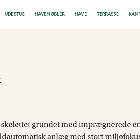
UDESTUE
HAVEMØBLER
HAVE
TERRASSE
KAM
t
e skelettet grundet med imprægnerede en
uldautomatisk anlæg med stort miljøfokus.