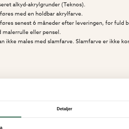
seret alkyd-akrylgrunder (Teknos).
føres med en holdbar akrylfarve.
øres senest 6 måneder efter leveringen, for fuld b
malerrulle eller pensel.
an ikke males med slamfarve. Slamfarve er ikke k
Detaljer
ta