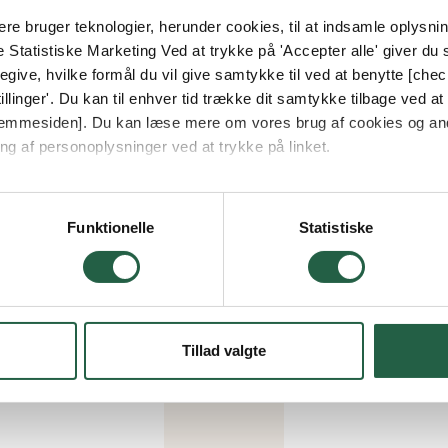
e bruger teknologier, herunder cookies, til at indsamle oplysning
e Statistiske Marketing Ved at trykke på 'Accepter alle' giver du s
give, hvilke formål du vil give samtykke til ved at benytte [che
llinger'. Du kan til enhver tid trække dit samtykke tilbage ved at [
 hjemmesiden]. Du kan læse mere om vores brug af cookies og an
ng af personoplysninger ved at trykke på linket.
vordan Google behandler personlige oplysninger
Funktionelle
Statistiske
Mali
Tillad valgte
bedste
Alt hvad 