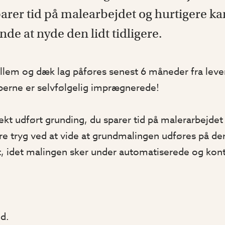
parer tid på malearbejdet og hurtigere ka
nde at nyde den lidt tidligere.
lem og dæk lag påføres senest 6 måneder fra leveri
lperne er selvfølgelig imprægnerede!
fekt udført grunding, du sparer tid på malerarbejdet
e tryg ved at vide at grundmalingen udføres på d
t, idet malingen sker under automatiserede og kon
id.