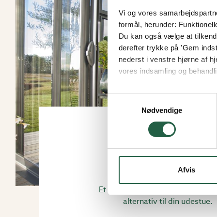
Vi og vores samarbejdspartner
formål, herunder: Funktionell
Du kan også vælge at tilkende
derefter trykke på 'Gem indsti
nederst i venstre hjørne af
vores indsamling og behandli
Få flere oplysninger om, h
Samtykkevalg
Nødvendige
Støbe fundament
Afvis
Et støbt fundament er ofte det 
alternativ til din udestue.