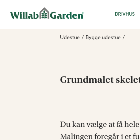
Willab Garden
DRIVHUS
Udestue
Bygge udestue
Grundmalet skele
Du kan vælge at få hel
Malingen foregår i et f