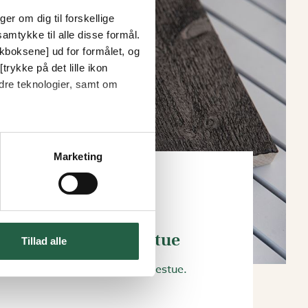
er om dig til forskellige
amtykke til alle disse formål.
ckboksene] ud for formålet, og
trykke på det lille ikon
dre teknologier, samt om
Marketing
ngpakke til din udestue
Tillad alle
du skal bruge til at male din udestue.