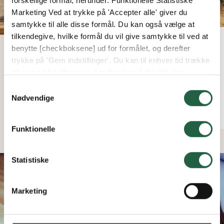
forskellige formål, herunder: Funktionelle Statistiske
Marketing Ved at trykke på 'Accepter alle' giver du
samtykke til alle disse formål. Du kan også vælge at
tilkendegive, hvilke formål du vil give samtykke til ved at
Forarbejde
benytte [checkboksene] ud for formålet, og derefter
trykke på 'Gem indstillinger'. Du kan til enhver tid trække
Det fundament, du vælger, påvirker både
dit samtykke tilbage ved at [trykke på det lille ikon
udseendet og funktionen.
nederst i venstre hjørne af hjemmesiden]. Du kan læse
Samtykkevalg
mere om vores brug af cookies og andre teknologier,
Nødvendige
SE MERE
samt om vores indsamling og behandling af
personoplysninger ved at trykke på linket.
Funktionelle
Få flere oplysninger om, hvordan Google behandler
personlige oplysninger
Statistiske
Marketing