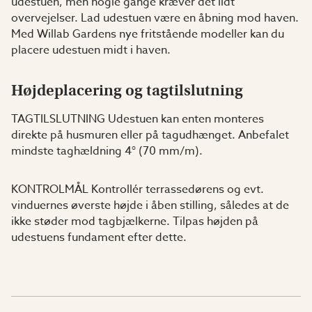
udestuen, men nogle gange kræver det lidt
overvejelser. Lad udestuen være en åbning mod haven.
Med Willab Gardens nye fritstående modeller kan du
placere udestuen midt i haven.
Højdeplacering og tagtilslutning
TAGTILSLUTNING Udestuen kan enten monteres
direkte på husmuren eller på tagudhænget. Anbefalet
mindste taghældning 4° (70 mm/m).
KONTROLMÅL Kontrollér terrassedørens og evt.
vinduernes øverste højde i åben stilling, således at de
ikke støder mod tagbjælkerne. Tilpas højden på
udestuens fundament efter dette.