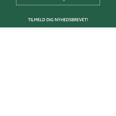
TILMELD DIG NYHEDSBREVET!
Få tips & råd, information og tilbud direkte
i din indbakke.
Skriv din mail her
TILMELD
BESTIL KATALOG!
I vores katalog får du inspiration, tips, og
ideer til hvordan du skaber rum i haven.
BESTIL KATALOG