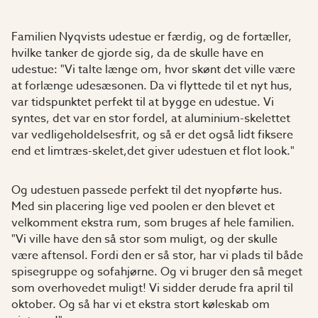
Familien Nyqvists udestue er færdig, og de fortæller,
hvilke tanker de gjorde sig, da de skulle have en
udestue: "Vi talte længe om, hvor skønt det ville være
at forlænge udesæsonen. Da vi flyttede til et nyt hus,
var tidspunktet perfekt til at bygge en udestue. Vi
syntes, det var en stor fordel, at aluminium-skelettet
var vedligeholdelsesfrit, og så er det også lidt fiksere
end et limtræs-skelet,det giver udestuen et flot look."
Og udestuen passede perfekt til det nyopførte hus.
Med sin placering lige ved poolen er den blevet et
velkomment ekstra rum, som bruges af hele familien.
"Vi ville have den så stor som muligt, og der skulle
være aftensol. Fordi den er så stor, har vi plads til både
spisegruppe og sofahjørne. Og vi bruger den så meget
som overhovedet muligt! Vi sidder derude fra april til
oktober. Og så har vi et ekstra stort køleskab om