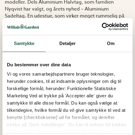
modeller. Dels Aluminium Halvtag, som familien
Nyqvist har valgt, og årets nyhed – Aluminium
Sadeltag. En udestue, som virker meget rummelig på
grund af den store loftshøjde.
I Willab Gardens butikker kan man se alle
Samtykke
Detaljer
Om
udestuemodellerne, og det var blandt andet det, der
gjorde udslaget for familien Nyqvist. "Vi kiggede rundt
hos nogle forskellige leverandører, men valgte Willab
Du bestemmer over dine data
Garden, dels fordi aluminiumskelettet var så pænt, dels
fordi det var en god oplevelse i butikken."
Vi og vores samarbejdspartnere bruger teknologier,
herunder cookies, til at indsamle oplysninger om dig til
forskellige formål, herunder: Funktionelle Statistiske
Familien Nyqvists tre tips til dig, der
Marketing Ved at trykke på 'Accepter alle' giver du
samtykke til alle disse formål. Du kan også vælge at
overvejer at opføre en udestue:
tilkendegive, hvilke formål du vil give samtykke til ved at
Tænk stort! Man kommer aldrig til at fortryde, at
benytte [checkboksene] ud for formålet, og derefter
den er stor.
trykke på 'Gem indstillinger'. Du kan til enhver tid trække
Tænk igennem, hvilket gulv du vil have. Vi valgte at
dit samtykke tilbage ved at [trykke på det lille ikon