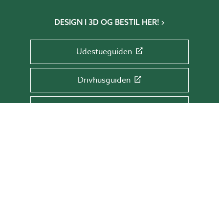
DESIGN I 3D OG BESTIL HER!
Udestueguiden
Drivhusguiden
Glaspartiguiden
Tagguiden
Glasrækværksguiden
TILMELD DIG NYHEDSBREVET!