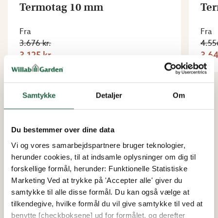
Termotag 10 mm
Te
Fra
Fra
3.676 kr.
4.55
3.125 kr.
3.64
Flere termotag
Samtykke
Detaljer
Om
Du bestemmer over dine data
Vi og vores samarbejdspartnere bruger teknologier,
herunder cookies, til at indsamle oplysninger om dig til
forskellige formål, herunder: Funktionelle Statistiske
Marketing Ved at trykke på 'Accepter alle' giver du
samtykke til alle disse formål. Du kan også vælge at
tilkendegive, hvilke formål du vil give samtykke til ved at
benytte [checkboksene] ud for formålet, og derefter