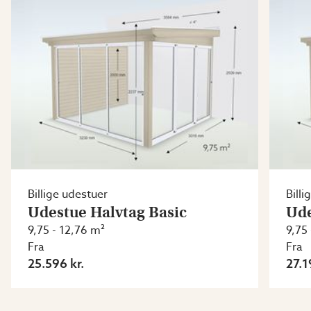
Billige udestuer
Billi
Udestue Halvtag Basic
Ude
9,75 - 12,76 m²
9,75
Fra
Fra
25.596 kr.
27.1