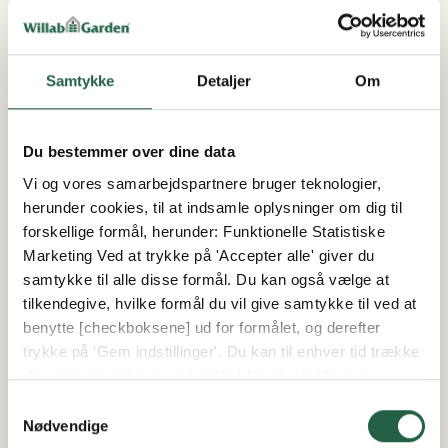
Samtykke
Detaljer
Om
Vinterhave Plus
Vint
Du bestemmer over dine data
WG 95 Dør 2-delt
WG 
Vi og vores samarbejdspartnere bruger teknologier,
herunder cookies, til at indsamle oplysninger om dig til
forskellige formål, herunder: Funktionelle Statistiske
Marketing Ved at trykke på 'Accepter alle' giver du
samtykke til alle disse formål. Du kan også vælge at
Fra
Fra
tilkendegive, hvilke formål du vil give samtykke til ved at
33.596 kr.
44.9
benytte [checkboksene] ud for formålet, og derefter
28.557 kr.
38.2
trykke på 'Gem indstillinger'. Du kan til enhver tid trække
dit samtykke tilbage ved at [trykke på det lille ikon
Se alle facadepartier
nederst i venstre hjørne af hjemmesiden]. Du kan læse
Samtykkevalg
mere om vores brug af cookies og andre teknologier,
Nødvendige
samt om vores indsamling og behandling af