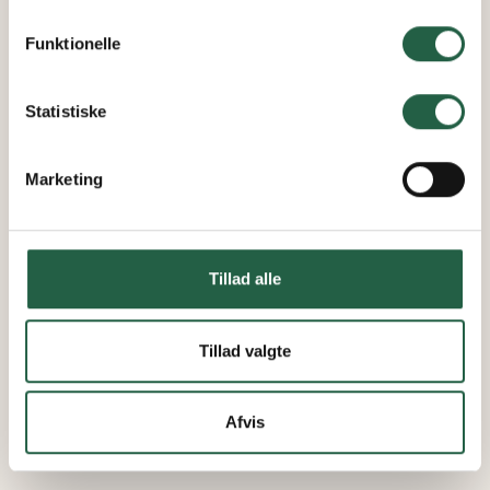
personoplysninger ved at trykke på linket.
Funktionelle
Få flere oplysninger om, hvordan Google behandler
personlige oplysninger
Statistiske
Marketing
Tillad alle
Tillad valgte
Afvis