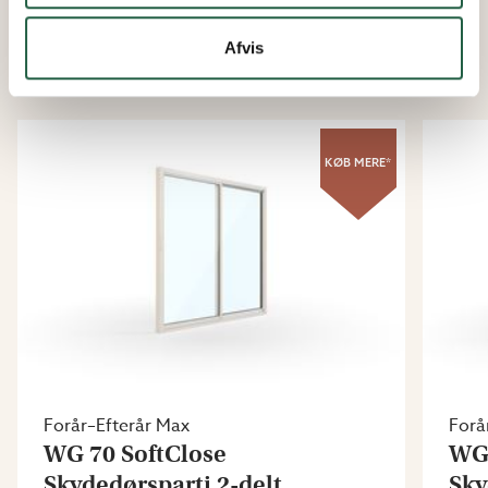
Afvis
SKYDEPARTI WG 70 SOFTCLOSE
KØB MERE*
Forår–Efterår Max
Forå
WG 70 SoftClose
WG 
Skydedørsparti 2-delt
Sky