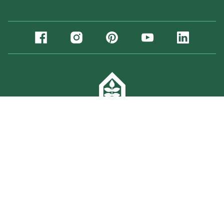
Sverige
Norge
Danmark
Suomi (
fi
,
sv
)
Deutschland
Copyright Willab Garden 2026
Integritetspolitik
Cookies
Log ind