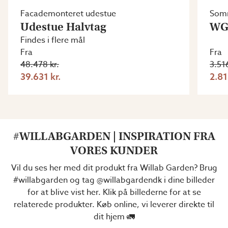
Facademonteret udestue
Som
Udestue Halvtag
WG 
Findes i flere mål
Fra
Fra
48.478 kr.
3.516
39.631 kr.
2.81
#WILLABGARDEN | INSPIRATION FRA
VORES KUNDER
Vil du ses her med dit produkt fra Willab Garden? Brug
#willabgarden og tag @willabgardendk i dine billeder
for at blive vist her. Klik på billederne for at se
relaterede produkter. Køb online, vi leverer direkte til
dit hjem 🚛