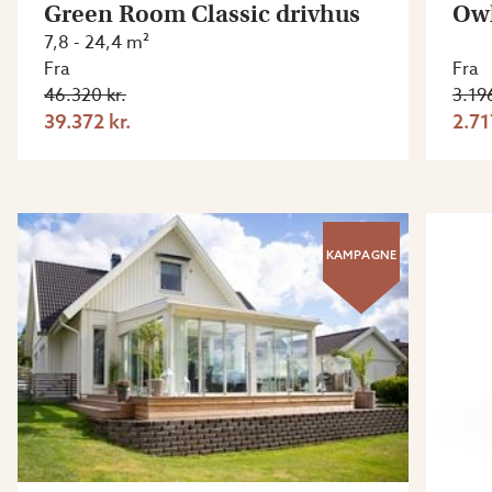
Green Room Classic drivhus
Owl
7,8 - 24,4 m²
Fra
Fra
46.320 kr.
3.196
39.372 kr.
2.71
KAMPAGNE