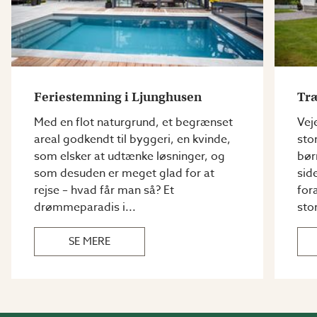
Feriestemning i Ljunghusen
Træ
Med en flot naturgrund, et begrænset
Vej
areal godkendt til byggeri, en kvinde,
sto
som elsker at udtænke løsninger, og
bør
som desuden er meget glad for at
sid
rejse – hvad får man så? Et
for
drømmeparadis i...
stor
SE MERE