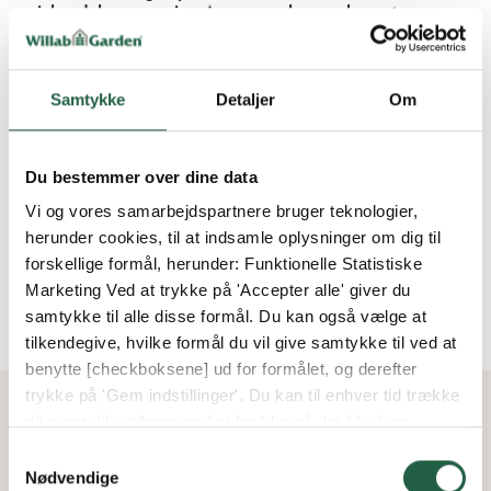
Samtykke
Detaljer
Om
Du bestemmer over dine data
Vi og vores samarbejdspartnere bruger teknologier,
herunder cookies, til at indsamle oplysninger om dig til
VIS MERE
forskellige formål, herunder: Funktionelle Statistiske
Marketing Ved at trykke på 'Accepter alle' giver du
samtykke til alle disse formål. Du kan også vælge at
tilkendegive, hvilke formål du vil give samtykke til ved at
benytte [checkboksene] ud for formålet, og derefter
trykke på 'Gem indstillinger'. Du kan til enhver tid trække
dit samtykke tilbage ved at [trykke på det lille ikon
VORES BEDST SÆLGENDE UDESTUER
nederst i venstre hjørne af hjemmesiden]. Du kan læse
Samtykkevalg
mere om vores brug af cookies og andre teknologier,
Nødvendige