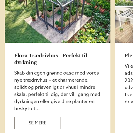
Flora Trædrivhus - Perfekt til
Fl
dyrkning
Vi 
Skab din egen grønne oase med vores
ads
nye trædrivhus – et charmerende,
202
solidt og prisvenligt drivhus i mindre
udv
skala, perfekt til dig, der vil i gang med
træ
dyrkningen eller give dine planter en
driv
beskyttet...
SE MERE