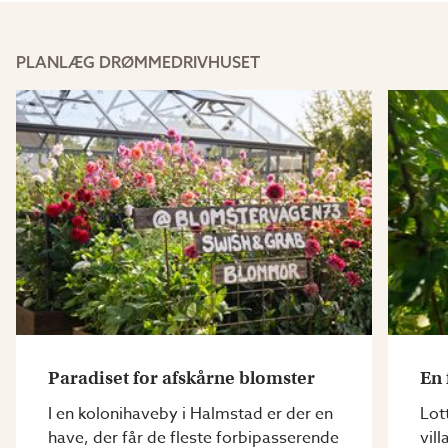
PLANLÆG DRØMMEDRIVHUSET
Paradiset for afskårne blomster
En 
I en kolonihaveby i Halmstad er der en
Lot
have, der får de fleste forbipasserende
vil