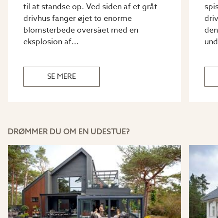
til at standse op. Ved siden af et gråt
spi
drivhus fanger øjet to enorme
dri
blomsterbede oversået med en
den
eksplosion af...
und
SE MERE
DRØMMER DU OM EN UDESTUE?