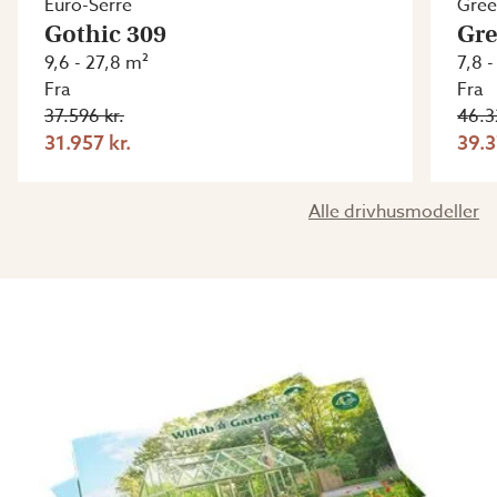
Euro-Serre
Gre
Gothic 309
Gre
9,6 - 27,8 m²
7,8 
Fra
Fra
37.596 kr.
46.3
31.957 kr.
39.3
Alle drivhusmodeller