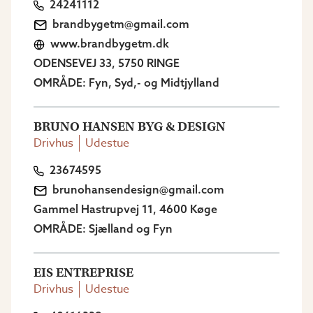
24241112
brandbygetm@gmail.com
www.brandbygetm.dk
ODENSEVEJ 33, 5750 RINGE
OMRÅDE: Fyn, Syd,- og Midtjylland
BRUNO HANSEN BYG & DESIGN
Drivhus
Udestue
23674595
brunohansendesign@gmail.com
Gammel Hastrupvej 11, 4600 Køge
OMRÅDE: Sjælland og Fyn
EIS ENTREPRISE
Drivhus
Udestue