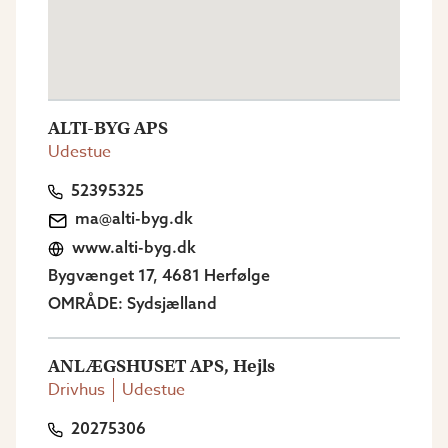
ALTI-BYG APS
Udestue
52395325
ma@alti-byg.dk
www.alti-byg.dk
Bygvænget 17, 4681 Herfølge
OMRÅDE: Sydsjælland
ANLÆGSHUSET APS, Hejls
Drivhus
Udestue
20275306