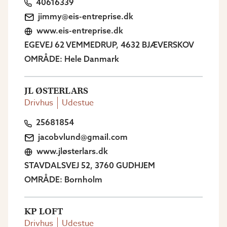
40616339
jimmy@eis-entreprise.dk
www.eis-entreprise.dk
EGEVEJ 62 VEMMEDRUP, 4632 BJÆVERSKOV
OMRÅDE: Hele Danmark
JL ØSTERLARS
Drivhus
Udestue
25681854
jacobvlund@gmail.com
www.jløsterlars.dk
STAVDALSVEJ 52, 3760 GUDHJEM
OMRÅDE: Bornholm
KP LOFT
Drivhus
Udestue