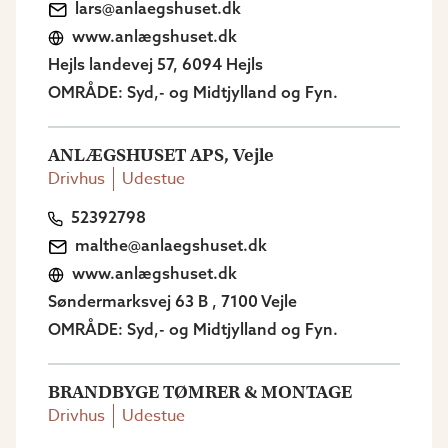
lars@anlaegshuset.dk
www.anlægshuset.dk
Hejls landevej 57, 6094 Hejls
OMRÅDE: Syd,- og Midtjylland og Fyn.
ANLÆGSHUSET APS, Vejle
Drivhus
Udestue
52392798
malthe@anlaegshuset.dk
www.anlægshuset.dk
Søndermarksvej 63 B , 7100 Vejle
OMRÅDE: Syd,- og Midtjylland og Fyn.
BRANDBYGE TØMRER & MONTAGE
Drivhus
Udestue