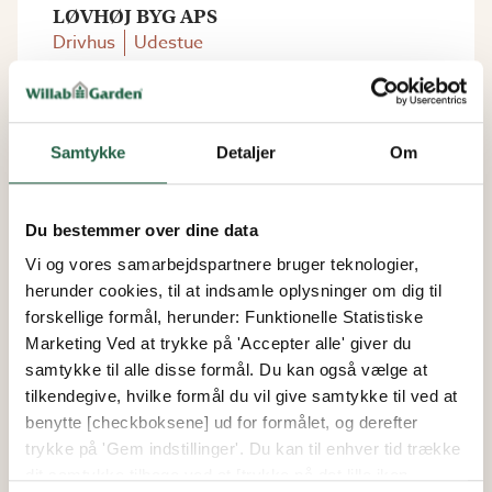
LØVHØJ BYG APS
Drivhus
Udestue
60567697
kontakt@lovhojbyg.dk
ILDVEDVEJ 15, 7160 TØRRING
Samtykke
Detaljer
Om
OMRÅDE: MIDTJYLLAND
Du bestemmer over dine data
MUREMESTER ULVEDAL APS
Vi og vores samarbejdspartnere bruger teknologier,
Drivhus
Udestue
herunder cookies, til at indsamle oplysninger om dig til
40858003 / 40597382
forskellige formål, herunder: Funktionelle Statistiske
info@m-ulvedal.dk
Marketing Ved at trykke på 'Accepter alle' giver du
samtykke til alle disse formål. Du kan også vælge at
Maglevangen 16, 3540 Lynge
tilkendegive, hvilke formål du vil give samtykke til ved at
OMRÅDE: Nord Sjælland
benytte [checkboksene] ud for formålet, og derefter
trykke på 'Gem indstillinger'. Du kan til enhver tid trække
THY MESTERBYG
dit samtykke tilbage ved at [trykke på det lille ikon