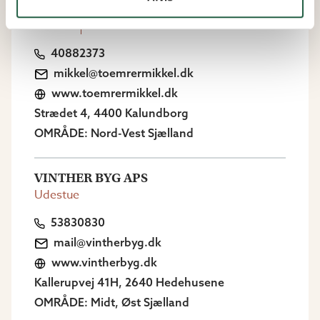
TØMRERMESTER MIKKEL JØRGENSEN
Drivhus
Udestue
40882373
mikkel@toemrermikkel.dk
www.toemrermikkel.dk
Strædet 4, 4400 Kalundborg
OMRÅDE: Nord-Vest Sjælland
VINTHER BYG APS
Udestue
53830830
mail@vintherbyg.dk
www.vintherbyg.dk
Kallerupvej 41H, 2640 Hedehusene
OMRÅDE: Midt, Øst Sjælland