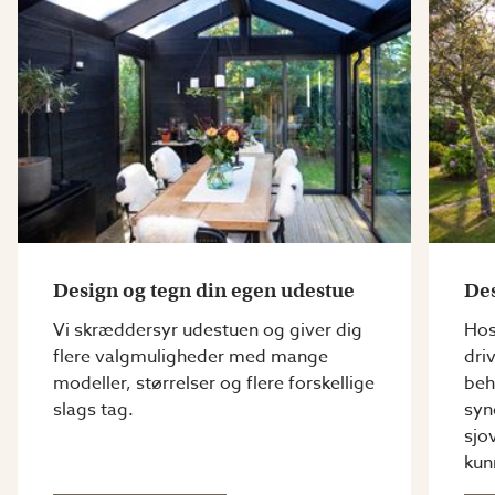
Design og tegn din egen udestue
Des
Vi skræddersyr udestuen og giver dig
Hos
flere valgmuligheder med mange
dri
modeller, størrelser og flere forskellige
beh
slags tag.
syn
sjo
kun