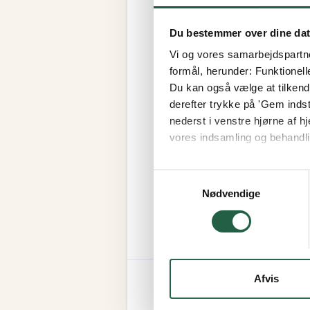
Du bestemmer over dine da
Vi og vores samarbejdspartner
formål, herunder: Funktionell
Du kan også vælge at tilkende
derefter trykke på 'Gem indsti
nederst i venstre hjørne af
vores indsamling og behandli
Få flere oplysninger om, h
Samtykkevalg
Nødvendige
Afvis