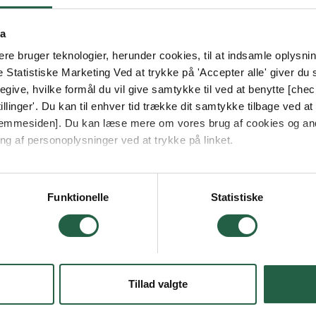
ta
e bruger teknologier, herunder cookies, til at indsamle oplysning
e Statistiske Marketing Ved at trykke på 'Accepter alle' giver du s
give, hvilke formål du vil give samtykke til ved at benytte [che
llinger'. Du kan til enhver tid trække dit samtykke tilbage ved at [
 hjemmesiden]. Du kan læse mere om vores brug af cookies og an
ng af personoplysninger ved at trykke på linket.
vordan Google behandler personlige oplysninger
Funktionelle
Statistiske
Tillad valgte