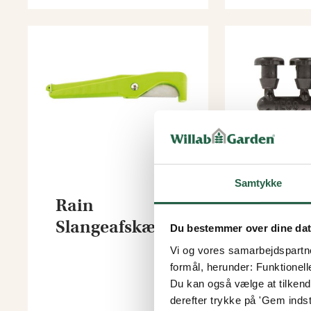
Samtykke
Rain
Slangeafskærer
Du bestemmer over dine da
Rain H
Vi og vores samarbejdspartner
formål, herunder: Funktionell
Du kan også vælge at tilkende
derefter trykke på 'Gem indsti