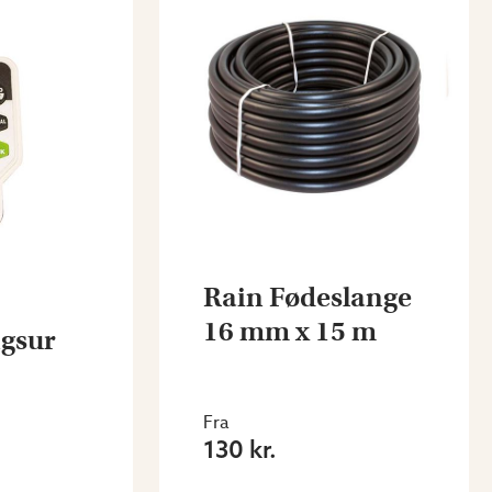
Rain Fødeslange
16 mm x 15 m
gsur
Fra
130 kr.