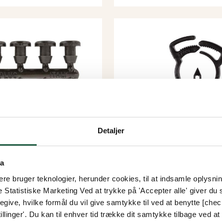
Detaljer
ta
ulpløkke
Rain adapter 16
e bruger teknologier, herunder cookies, til at indsamle oplysning
mm
e Statistiske Marketing Ved at trykke på 'Accepter alle' giver du s
give, hvilke formål du vil give samtykke til ved at benytte [che
llinger'. Du kan til enhver tid trække dit samtykke tilbage ved at [