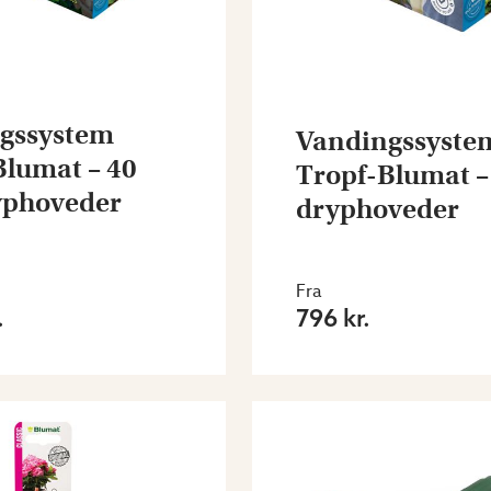
gssystem
Vandingssyste
Blumat – 40
Tropf-Blumat – 
ryphoveder
dryphoveder
Fra
.
796 kr.