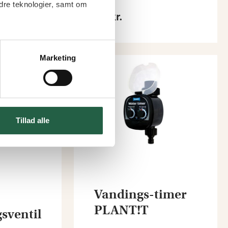
Fra
dre teknologier, samt om
47 kr.
Marketing
Tillad alle
Vandings-timer
PLANT!T
sventil