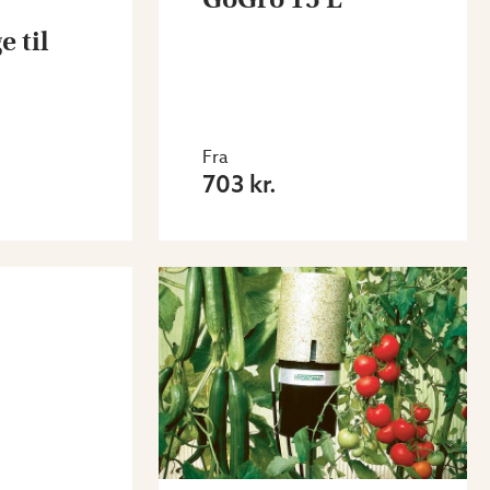
 til
Fra
703 kr.