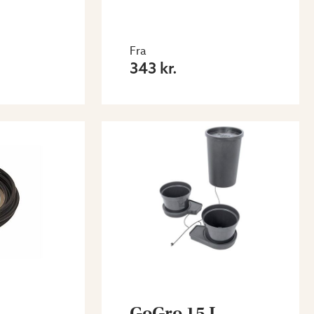
Fra
343 kr.
GoGro 15 L