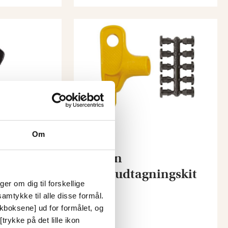
Om
Rain
Huludtagningskit
 - 4
er om dig til forskellige
amtykke til alle disse formål.
ckboksene] ud for formålet, og
trykke på det lille ikon