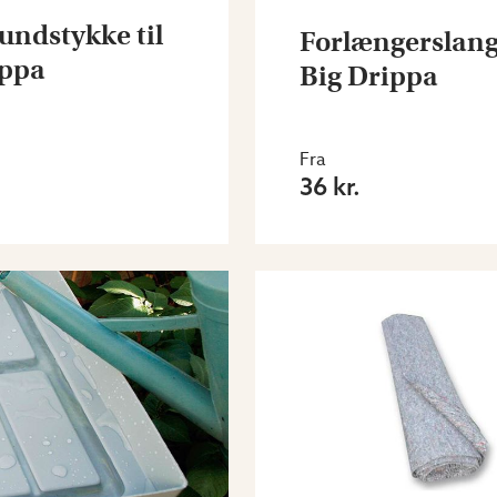
ndstykke til
Forlængerslange
ippa
Big Drippa
Fra
36 kr.