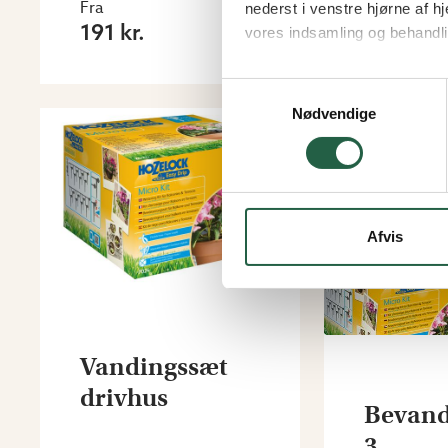
Fra
Fra
nederst i venstre hjørne af
191 kr.
31 kr.
vores indsamling og behandli
Få flere oplysninger om, h
Samtykkevalg
Nødvendige
Afvis
Vandingssæt
drivhus
Bevandi
3