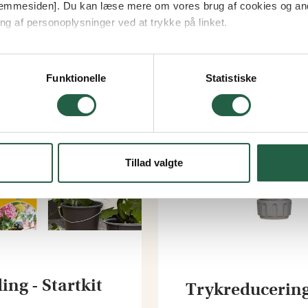
Fra
 hjemmesiden]. Du kan læse mere om vores brug af cookies og an
31 kr.
ng af personoplysninger ved at trykke på linket.
vordan Google behandler personlige oplysninger
Funktionelle
Statistiske
Tillad valgte
ng - Startkit
Trykreducering