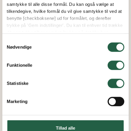
samtykke til alle disse formål. Du kan også vælge at
tilkendegive, hvilke formål du vil give samtykke til ved at
benytte [checkboksene] ud for formålet, og derefter
trykke på 'Gem indstillinger'. Du kan til enhver tid trække
dit samtykke tilbage ved at [trykke på det lille ikon
nederst i venstre hjørne af hjemmesiden]. Du kan læse
Samtykkevalg
Belægningstegl Colima
mere om vores brug af cookies og andre teknologier,
Nødvendige
samt om vores indsamling og behandling af
personoplysninger ved at trykke på linket.
Funktionelle
Fra
20.110 kr.
Få flere oplysninger om, hvordan Google behandler
17.094 kr.
personlige oplysninger
Statistiske
Marketing
15%
Tillad alle