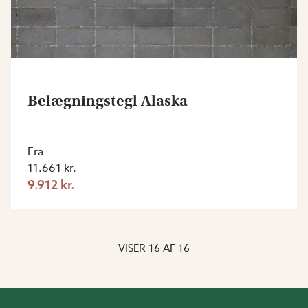
Belægningstegl Alaska
Fra
11.661 kr.
9.912 kr.
VISER
16
AF
16