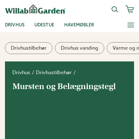
DRIVHUS
UDESTUE
HAVEMØBLER
Drivhustilbehør
Drivhus vanding
Varme og is
Drivhus
Drivhustilbehør
Mursten og Belægningstegl