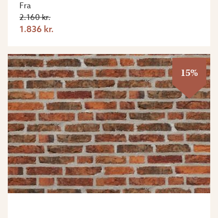
Fra
2.160 kr.
1.836 kr.
15%