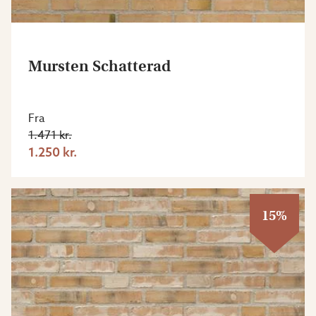
Mursten Schatterad
Fra
1.471 kr.
1.250 kr.
15%