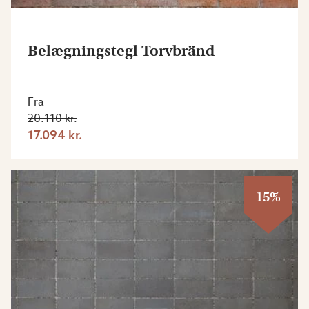
Belægningstegl Torvbränd
Fra
20.110 kr.
17.094 kr.
15%