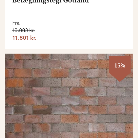
Belægningstegl Gotland
Fra
13.883 kr.
11.801 kr.
15%