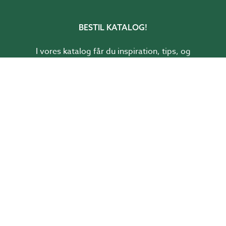
BESTIL KATALOG!
I vores katalog får du inspiration, tips, og
ideer til hvordan du skaber rum i haven.
BESTIL KATALOG
Sverige
Norge
Danmark
Suomi (
fi
,
sv
)