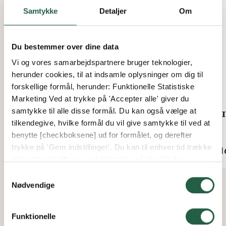
Samtykke
Detaljer
Om
Du bestemmer over dine data
Vi og vores samarbejdspartnere bruger teknologier,
herunder cookies, til at indsamle oplysninger om dig til
forskellige formål, herunder: Funktionelle Statistiske
Marketing Ved at trykke på 'Accepter alle' giver du
Leaves sidepude
Hyn
samtykke til alle disse formål. Du kan også vælge at
tilkendegive, hvilke formål du vil give samtykke til ved at
benytte [checkboksene] ud for formålet, og derefter
Fra
Fra
trykke på 'Gem indstillinger'. Du kan til enhver tid trække
127 kr.
1.11
dit samtykke tilbage ved at [trykke på det lille ikon
nederst i venstre hjørne af hjemmesiden]. Du kan læse
Samtykkevalg
mere om vores brug af cookies og andre teknologier,
Nødvendige
samt om vores indsamling og behandling af
personoplysninger ved at trykke på linket.
Funktionelle