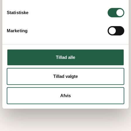
Få flere oplysninger om, hvordan Google behandler
personlige oplysninger
Statistiske
Marketing
Tillad alle
Tillad valgte
Afvis