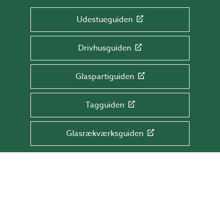
Udestueguiden
Drivhusguiden
Glaspartiguiden
Tagguiden
Glasrækværksguiden
TILMELD DIG NYHEDSBREVET!
Få tips & råd, information og tilbud direkte
i din indbakke.