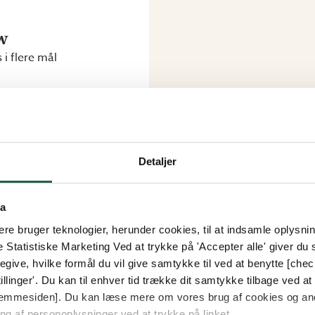
w
 i flere mål
kr.
5 kr.
Detaljer
VISER
1
AF
1
ta
e bruger teknologier, herunder cookies, til at indsamle oplysning
e Statistiske Marketing Ved at trykke på 'Accepter alle' giver du s
give, hvilke formål du vil give samtykke til ved at benytte [che
llinger'. Du kan til enhver tid trække dit samtykke tilbage ved at [
 hjemmesiden]. Du kan læse mere om vores brug af cookies og an
ng af personoplysninger ved at trykke på linket.