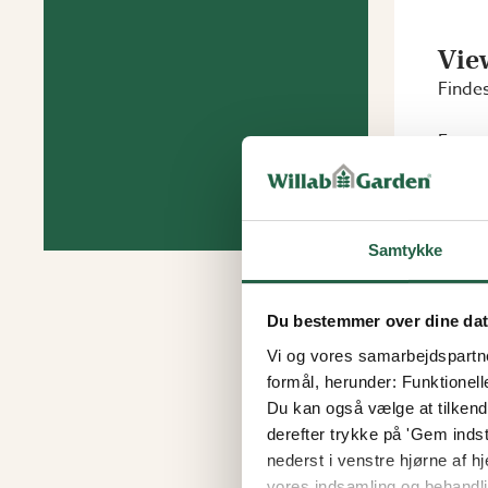
Vie
Findes
Fra
4.476 
3.80
Samtykke
Du bestemmer over dine da
Vi og vores samarbejdspartner
formål, herunder: Funktionell
Du kan også vælge at tilkende
derefter trykke på 'Gem indsti
nederst i venstre hjørne af
vores indsamling og behandli