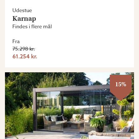
Udestue
Karnap
Findes i flere mål
Fra
75.298 kr.
61.254 kr.
15%