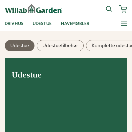
DRIVHUS
UDESTUE
HAVEMØBLER
Udestue
Udestuetilbehør
Komplette udestu
Udestue