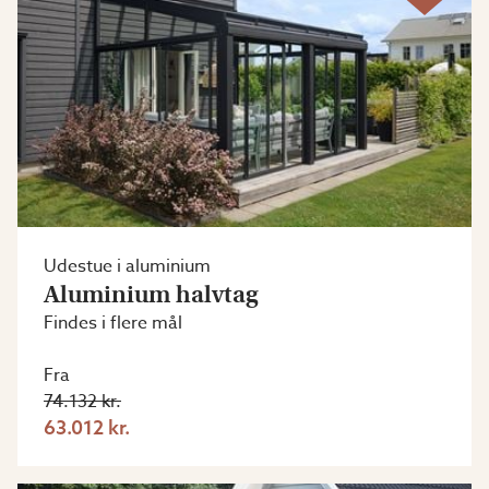
Udestue i aluminium
Aluminium halvtag
Findes i flere mål
Fra
74.132 kr.
63.012 kr.