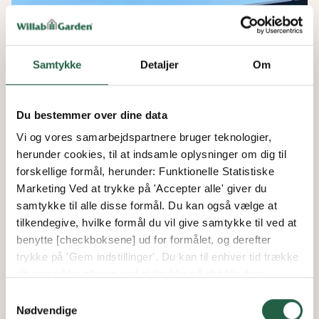
Samtykke
Detaljer
Om
Du bestemmer over dine data
Vi og vores samarbejdspartnere bruger teknologier,
herunder cookies, til at indsamle oplysninger om dig til
forskellige formål, herunder: Funktionelle Statistiske
Marketing Ved at trykke på 'Accepter alle' giver du
Fritstående udestuer
samtykke til alle disse formål. Du kan også vælge at
Frit halvtag 14,3 kvm
tilkendegive, hvilke formål du vil give samtykke til ved at
14.3 m²
benytte [checkboksene] ud for formålet, og derefter
trykke på 'Gem indstillinger'. Du kan til enhver tid trække
Fra
dit samtykke tilbage ved at [trykke på det lille ikon
56.796 kr.
nederst i venstre hjørne af hjemmesiden]. Du kan læse
Samtykkevalg
mere om vores brug af cookies og andre teknologier,
Nødvendige