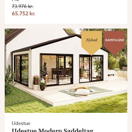
73.976 kr.
65.752 kr.
Nyhed
KAMPAGNE
Udestue
Udestue Modern Saddeltag