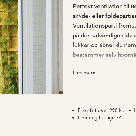
Perfekt ventilation til
skyde- eller foldepartie
Ventilationsparti fremst
på den udvendige side 
lukker og åbner du nem
bestemmer selv hvornå
venstrehåndet eller høj
Læs mere
tilgængelig i både isol
bedst effekt, hvis der p
Fragtfrit over 990 kr.
Levering fra uge 34