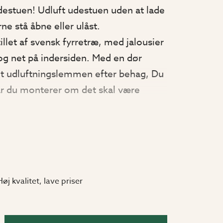
 udestuen! Udluft udestuen uden at lade
rne stå åbne eller ulåst.
illet af svensk fyrretræ, med jalousier
og net på indersiden. Med en dør
t udluftningslemmen efter behag, Du
r du monterer om det skal være
rehåndet. Ventilationspartiet er
erede og uisolerede udførelse. Giver
laceres en i hver gavl.
Høj kvalitet, lave priser