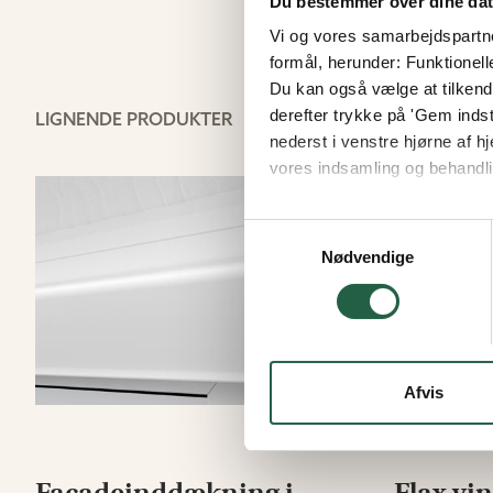
Du bestemmer over dine da
Vi og vores samarbejdspartner
formål, herunder: Funktionell
Du kan også vælge at tilkende
derefter trykke på 'Gem indsti
LIGNENDE PRODUKTER
nederst i venstre hjørne af
vores indsamling og behandli
Få flere oplysninger om, h
Samtykkevalg
Nødvendige
Afvis
Facadeinddækning i
Flax vi