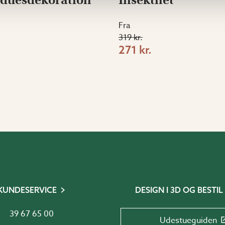
Fra
319 kr.
271 kr.
KUNDESERVICE
DESIGN I 3D OG BESTIL
39 67 65 00
Udestueguiden