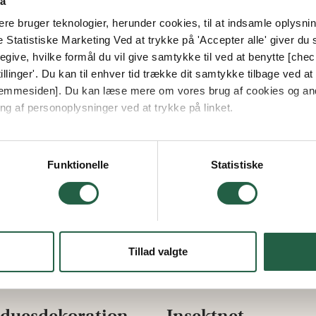
ta
e bruger teknologier, herunder cookies, til at indsamle oplysning
e Statistiske Marketing Ved at trykke på 'Accepter alle' giver du s
give, hvilke formål du vil give samtykke til ved at benytte [che
llinger'. Du kan til enhver tid trække dit samtykke tilbage ved at [
 hjemmesiden]. Du kan læse mere om vores brug af cookies og an
ng af personoplysninger ved at trykke på linket.
vordan Google behandler personlige oplysninger
Funktionelle
Statistiske
Tillad valgte
nduesdekoration
Insektnet