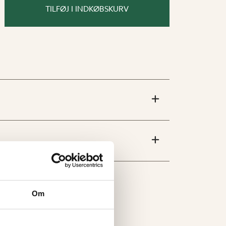
TILFØJ I INDKØBSKURV
Om