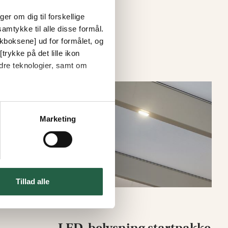
er om dig til forskellige
amtykke til alle disse formål.
ckboksene] ud for formålet, og
trykke på det lille ikon
dre teknologier, samt om
15%
Marketing
Tillad alle
LED-belysning startpakke