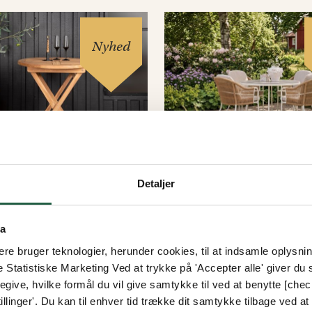
Nyhed
Detaljer
rm rundt bord
Sunflower run
spisebord
ta
e bruger teknologier, herunder cookies, til at indsamle oplysning
e Statistiske Marketing Ved at trykke på 'Accepter alle' giver du s
Fra
give, hvilke formål du vil give samtykke til ved at benytte [che
6 kr.
2.236 kr.
llinger'. Du kan til enhver tid trække dit samtykke tilbage ved at [