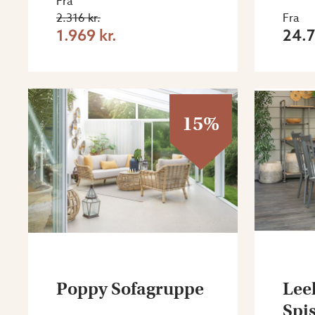
Fra
2.316 kr.
Fra
1.969 kr.
24.7
15%
Poppy Sofagruppe
Lee
Spi