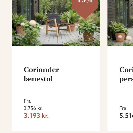
Coriander
Cor
lænestol
per
Fra
3.756 kr.
Fra
3.193 kr.
5.51