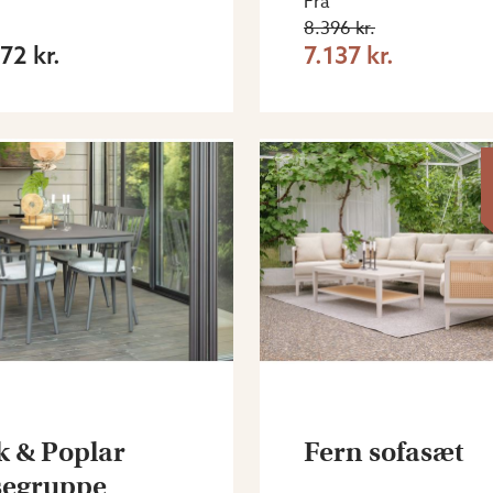
Fra
8.396 kr.
72 kr.
7.137 kr.
k & Poplar
Fern sofasæt
segruppe