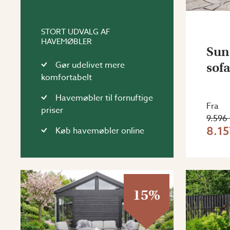
STORT UDVALG AF
HAVEMØBLER
Sun
Gør udelivet mere
sof
komfortabelt
Havemøbler til fornuftige
Fra
priser
9.596 
8.15
Køb havemøbler online
15%