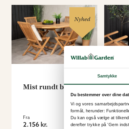
Nyhed
Samtykke
Mist rundt bord
Sto
Du bestemmer over dine da
Vi og vores samarbejdspartner
formål, herunder: Funktionell
Fra
Fra
Du kan også vælge at tilkende
2.156 kr.
1.35
derefter trykke på 'Gem indsti