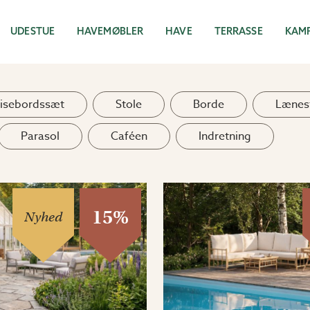
UDESTUE
HAVEMØBLER
HAVE
TERRASSE
KAM
isebordssæt
Stole
Borde
Lænes
Parasol
Caféen
Indretning
15%
Nyhed