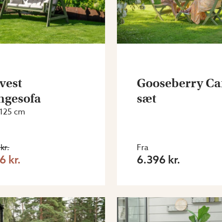
vest
Gooseberry Ca
gesofa
sæt
 125 cm
kr.
Fra
6 kr.
6.396 kr.