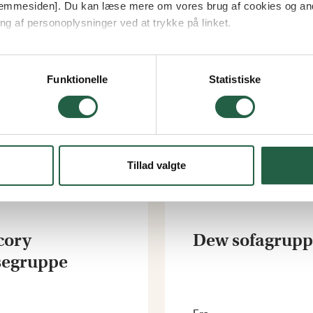
 hjemmesiden]. Du kan læse mere om vores brug af cookies og an
ng af personoplysninger ved at trykke på linket.
vordan Google behandler personlige oplysninger
Funktionelle
Statistiske
Tillad valgte
cory
Dew sofagrupp
segruppe