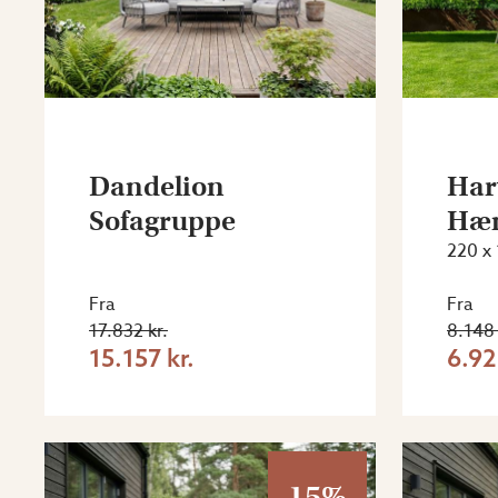
Dandelion
Har
Sofagruppe
Hæn
220 x
Fra
Fra
17.832 kr.
8.148 
15.157 kr.
6.92
15%