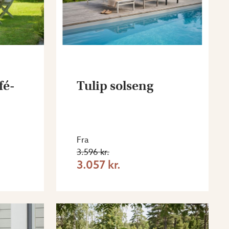
fé-
Tulip solseng
Fra
3.596 kr.
3.057 kr.