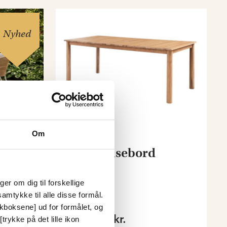
Nyhed
Om
dt
Iris spisebord
er om dig til forskellige
amtykke til alle disse formål.
Fra
ckboksene] ud for formålet, og
12.796 kr.
trykke på det lille ikon