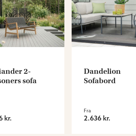
iander 2-
Dandelion
soners sofa
Sofabord
Fra
6 kr.
2.636 kr.