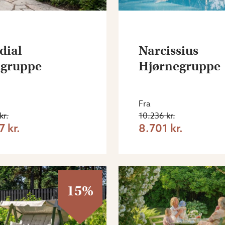
dial
Narcissius
agruppe
Hjørnegruppe
Fra
kr.
10.236 kr.
7 kr.
8.701 kr.
15%