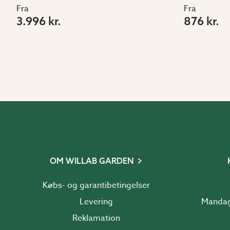
Fra
Fra
3.996 kr.
876 kr.
OM WILLAB GARDEN
Købs- og garantibetingelser
Levering
Reklamation