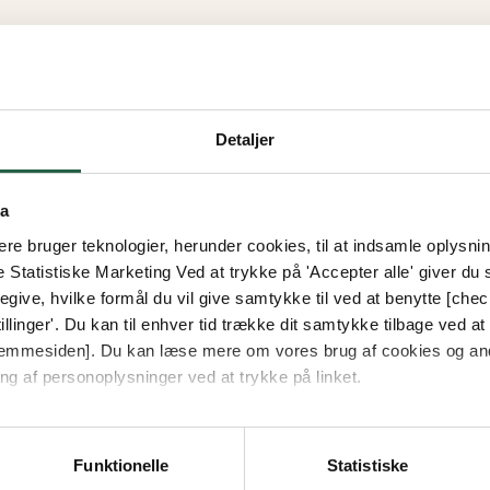
Detaljer
ta
e bruger teknologier, herunder cookies, til at indsamle oplysning
e Statistiske Marketing Ved at trykke på 'Accepter alle' giver du s
give, hvilke formål du vil give samtykke til ved at benytte [che
llinger'. Du kan til enhver tid trække dit samtykke tilbage ved at [
 hjemmesiden]. Du kan læse mere om vores brug af cookies og an
ng af personoplysninger ved at trykke på linket.
vordan Google behandler personlige oplysninger
Funktionelle
Statistiske