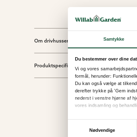
Samtykke
Om drivhusserien Euro-Serre
Du bestemmer over dine da
Produktspecifikation
Vi og vores samarbejdspartner
formål, herunder: Funktionell
Du kan også vælge at tilkende
derefter trykke på 'Gem indsti
nederst i venstre hjørne af
vores indsamling og behandli
Få flere oplysninger om, h
Samtykkevalg
Nødvendige