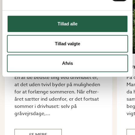
Tillad alle
Tillad valgte
Afvis
Et år i Emilias drivhus
Dyr
En af de bedste ting ved drivhuset er,
På 
at det uden tvivl byder på muligheden
Mar
for at forlænge sommeren. Når efter-
da 
året sætter ind udenfor, er det fortsat
sam
sommer i drivhuset: selv på
beg
gråvejrsdage,...
vigt
SE MERE