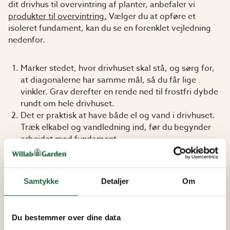
dit drivhus til overvintring af planter, anbefaler vi
produkter til overvintring
.
Vælger du at opføre et
isoleret fundament, kan du se en forenklet vejledning
nedenfor.
Marker stedet, hvor drivhuset skal stå, og sørg for,
at diagonalerne har samme mål, så du får lige
vinkler. Grav derefter en rende ned til frostfri dybde
rundt om hele drivhuset.
Det er praktisk at have både el og vand i drivhuset.
Træk elkabel og vandledning ind, før du begynder
arbejdet med fundament.
Derefter fulder du op med makadam og murer op
med lecablokke. Stik skumplastplader ned på
ydersiden af fundamentet.
Samtykke
Detaljer
Om
Læg derefter skumplast ud oven på et lag af grus.
Fyld op med ekstra grus oven på skumplasten.
Udjævn gruset og fyld eventuelt mere grus eller
Du bestemmer over dine data
stenmel på, inden du lægger gulvet, som kan består