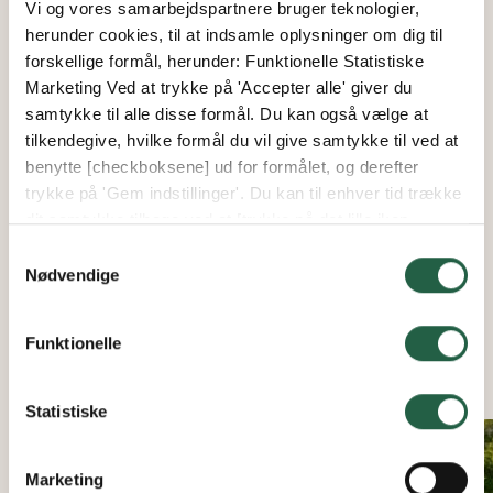
af sten eller cementfliser.
Vi og vores samarbejdspartnere bruger teknologier,
Drivhuset forankres i fundamentet med egnede
herunder cookies, til at indsamle oplysninger om dig til
skruer og eventuelt vinkeljern.
forskellige formål, herunder: Funktionelle Statistiske
Marketing Ved at trykke på 'Accepter alle' giver du
samtykke til alle disse formål. Du kan også vælge at
Et god råd er også at lægge sten rundt om og uden for
tilkendegive, hvilke formål du vil give samtykke til ved at
drivhuset. Det er både pænt og praktisk, særligt hvis du
har græs omkring drivhuset. Det er vigtigt, at du, inden
benytte [checkboksene] ud for formålet, og derefter
du begynder at bygge drivhuset, kontrollerer målene i
trykke på 'Gem indstillinger'. Du kan til enhver tid trække
monteringsanvisningen. Brug ikke katalogets mål.
dit samtykke tilbage ved at [trykke på det lille ikon
nederst i venstre hjørne af hjemmesiden]. Du kan læse
Samtykkevalg
mere om vores brug af cookies og andre teknologier,
Nødvendige
samt om vores indsamling og behandling af
personoplysninger ved at trykke på linket.
Funktionelle
Få flere oplysninger om, hvordan Google behandler
INSPIRATION & TIPS - DRIVHUS OG DYRKNING
personlige oplysninger
Statistiske
Marketing