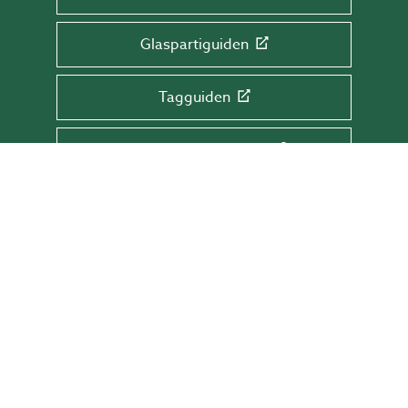
Glaspartiguiden
Tagguiden
Glasrækværksguiden
TILMELD DIG NYHEDSBREVET!
Få tips & råd, information og tilbud direkte
i din indbakke.
Skriv din mail her
TILMELD