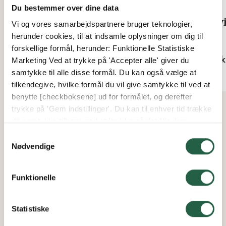
Du bestemmer over dine data
Planteophængnings-klemme
Twi
Vi og vores samarbejdspartnere bruger teknologier,
herunder cookies, til at indsamle oplysninger om dig til
Fra
Fra
forskellige formål, herunder: Funktionelle Statistiske
71 kr.
63 k
Marketing Ved at trykke på 'Accepter alle' giver du
samtykke til alle disse formål. Du kan også vælge at
tilkendegive, hvilke formål du vil give samtykke til ved at
benytte [checkboksene] ud for formålet, og derefter
trykke på 'Gem indstillinger'. Du kan til enhver tid trække
dit samtykke tilbage ved at [trykke på det lille ikon
nederst i venstre hjørne af hjemmesiden]. Du kan læse
Samtykkevalg
mere om vores brug af cookies og andre teknologier,
Nødvendige
samt om vores indsamling og behandling af
personoplysninger ved at trykke på linket.
Funktionelle
Få flere oplysninger om, hvordan Google behandler
personlige oplysninger
Statistiske