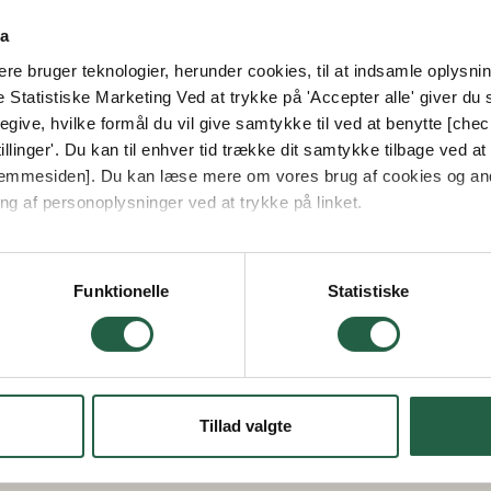
ta
e bruger teknologier, herunder cookies, til at indsamle oplysning
e Statistiske Marketing Ved at trykke på 'Accepter alle' giver du s
give, hvilke formål du vil give samtykke til ved at benytte [che
llinger'. Du kan til enhver tid trække dit samtykke tilbage ved at [
 hjemmesiden]. Du kan læse mere om vores brug af cookies og an
ng af personoplysninger ved at trykke på linket.
vordan Google behandler personlige oplysninger
Funktionelle
Statistiske
Tillad valgte