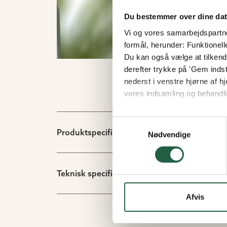
Du bestemmer over dine da
Vi og vores samarbejdspartner
formål, herunder: Funktionell
Du kan også vælge at tilkende
derefter trykke på 'Gem indsti
nederst i venstre hjørne af
vores indsamling og behandli
Få flere oplysninger om, h
Samtykkevalg
Produktspecifikation
Nødvendige
Teknisk specifikation
Afvis