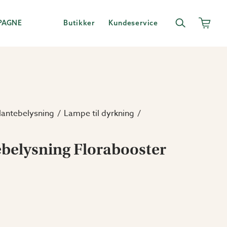
PAGNE
Butikker
Kundeservice
lantebelysning
Lampe til dyrkning
tebelysning Florabooster