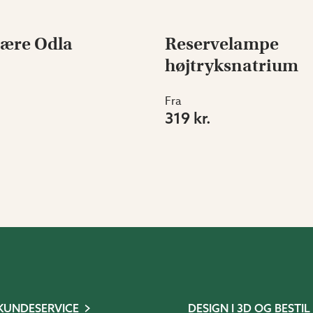
pære Odla
Reservelampe
højtryksnatrium
Fra
319 kr.
KUNDESERVICE
DESIGN I 3D OG BESTIL