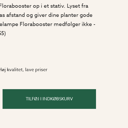
orabooster op i et stativ. Lyset fra
s afstand og giver dine planter gode
telampe Florabooster medfølger ikke -
55)
Høj kvalitet, lave priser
TILFØJ I INDKØBSKURV