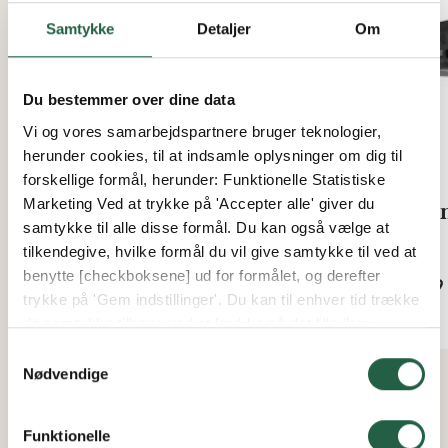
Samtykke
Detaljer
Om
Du bestemmer over dine data
Vi og vores samarbejdspartnere bruger teknologier,
herunder cookies, til at indsamle oplysninger om dig til
forskellige formål, herunder: Funktionelle Statistiske
Marketing Ved at trykke på 'Accepter alle' giver du
16 mm Termotagplade (U-
Kan
samtykke til alle disse formål. Du kan også vælge at
værdi 2,0)
tilkendegive, hvilke formål du vil give samtykke til ved at
Fra
benytte [checkboksene] ud for formålet, og derefter
639 
Fra
trykke på 'Gem indstillinger'. Du kan til enhver tid trække
2.076 kr.
dit samtykke tilbage ved at [trykke på det lille ikon
nederst i venstre hjørne af hjemmesiden]. Du kan læse
Samtykkevalg
mere om vores brug af cookies og andre teknologier,
Nødvendige
samt om vores indsamling og behandling af
personoplysninger ved at trykke på linket.
Funktionelle