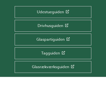
Udestueguiden
Drivhusguiden
Glaspartiguiden
Tagguiden
Glasrækværksguiden
TILMELD DIG NYHEDSBREVET!
Få tips & råd, information og tilbud direkte
i din indbakke.