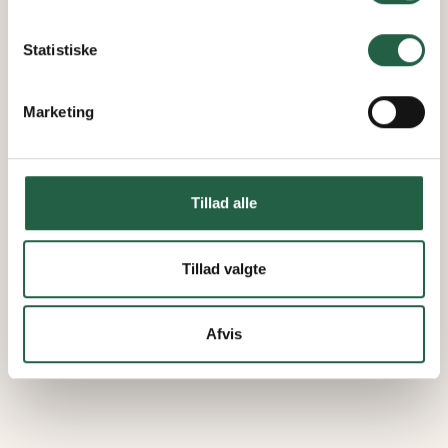
Få flere oplysninger om, hvordan Google behandler
personlige oplysninger
Statistiske
Marketing
Tillad alle
Tillad valgte
Afvis