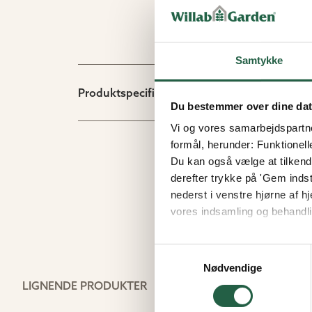
Samtykke
Produktspecifikation
Du bestemmer over dine da
Vi og vores samarbejdspartner
formål, herunder: Funktionell
Du kan også vælge at tilkende
derefter trykke på 'Gem indsti
nederst i venstre hjørne af
vores indsamling og behandli
Få flere oplysninger om, h
Samtykkevalg
Nødvendige
LIGNENDE PRODUKTER