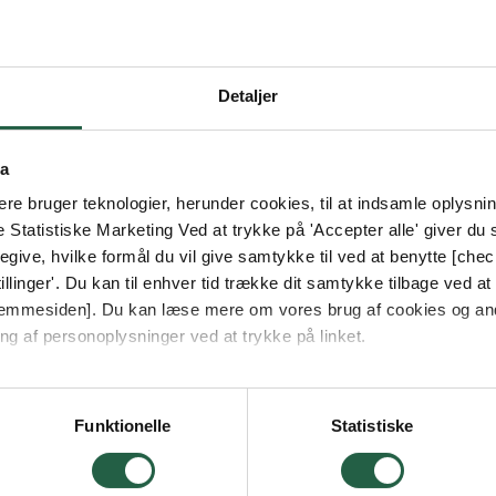
Detaljer
ta
e bruger teknologier, herunder cookies, til at indsamle oplysning
e Statistiske Marketing Ved at trykke på 'Accepter alle' giver du s
give, hvilke formål du vil give samtykke til ved at benytte [che
llinger'. Du kan til enhver tid trække dit samtykke tilbage ved at [
 hjemmesiden]. Du kan læse mere om vores brug af cookies og an
ng af personoplysninger ved at trykke på linket.
vordan Google behandler personlige oplysninger
Funktionelle
Statistiske