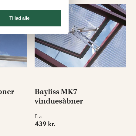
Tillad alle
bner
Bayliss MK7
vinduesåbner
Fra
439 kr.