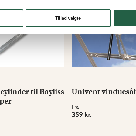
Tillad valgte
ylinder til Bayliss
Univent vindueså
per
Fra
359 kr.