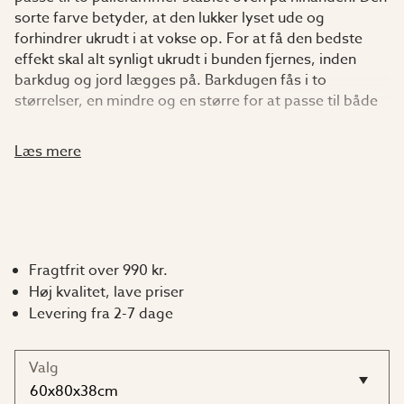
sorte farve betyder, at den lukker lyset ude og
forhindrer ukrudt i at vokse op. For at få den bedste
effekt skal alt synligt ukrudt i bunden fjernes, inden
barkdug og jord lægges på. Barkdugen fås i to
størrelser, en mindre og en større for at passe til både
pallerammer som hel- og halvpaller.
Læs mere
Mål: 80x120x38 cm (helpalle)
Mål: 60x80x38 cm (halvpalle)
Fremstillet af 50 g/m² sort non-woven PP med UV-
Fragtfrit over 990 kr.
stabilisator.
Høj kvalitet, lave priser
Levering fra 2-7 dage
Valg