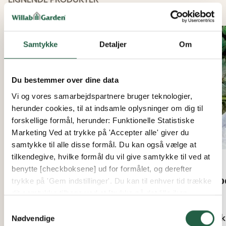
Samtykke
Detaljer
Om
Du bestemmer over dine data
Vi og vores samarbejdspartnere bruger teknologier,
herunder cookies, til at indsamle oplysninger om dig til
forskellige formål, herunder: Funktionelle Statistiske
Marketing Ved at trykke på 'Accepter alle' giver du
samtykke til alle disse formål. Du kan også vælge at
tilkendegive, hvilke formål du vil give samtykke til ved at
benytte [checkboksene] ud for formålet, og derefter
Plantedug
Fib
trykke på 'Gem indstillinger'. Du kan til enhver tid trække
dit samtykke tilbage ved at [trykke på det lille ikon
Fra
Fra
nederst i venstre hjørne af hjemmesiden]. Du kan læse
Samtykkevalg
223 kr.
39 k
mere om vores brug af cookies og andre teknologier,
Nødvendige