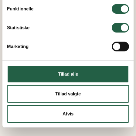
personoplysninger ved at trykke på linket.
Funktionelle
Få flere oplysninger om, hvordan Google behandler
personlige oplysninger
Statistiske
Marketing
Tillad alle
Tillad valgte
Afvis