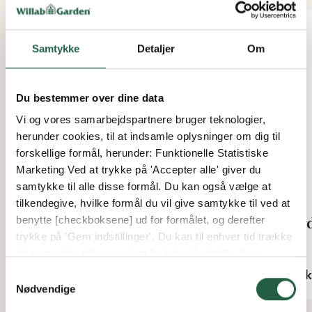
Nyhed
Samtykke
Detaljer
Om
Du bestemmer over dine data
Vi og vores samarbejdspartnere bruger teknologier,
herunder cookies, til at indsamle oplysninger om dig til
forskellige formål, herunder: Funktionelle Statistiske
Marketing Ved at trykke på 'Accepter alle' giver du
samtykke til alle disse formål. Du kan også vælge at
tilkendegive, hvilke formål du vil give samtykke til ved at
Kustgården Havmineral
Hyd
benytte [checkboksene] ud for formålet, og derefter
trykke på 'Gem indstillinger'. Du kan til enhver tid trække
dit samtykke tilbage ved at [trykke på det lille ikon
Fra
Fra
nederst i venstre hjørne af hjemmesiden]. Du kan læse
79 kr.
47 k
Samtykkevalg
mere om vores brug af cookies og andre teknologier,
Nødvendige
samt om vores indsamling og behandling af