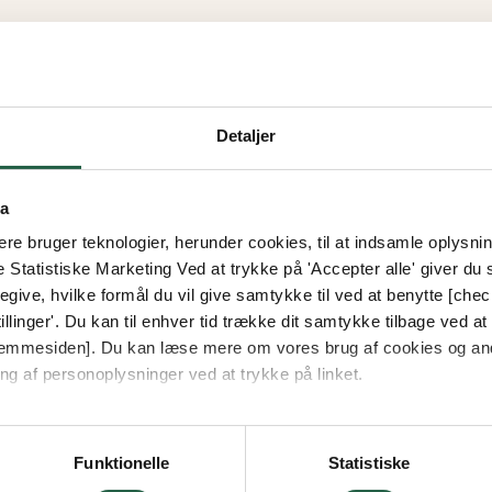
Detaljer
ta
e bruger teknologier, herunder cookies, til at indsamle oplysning
e Statistiske Marketing Ved at trykke på 'Accepter alle' giver du s
give, hvilke formål du vil give samtykke til ved at benytte [che
llinger'. Du kan til enhver tid trække dit samtykke tilbage ved at [
 hjemmesiden]. Du kan læse mere om vores brug af cookies og an
ng af personoplysninger ved at trykke på linket.
vordan Google behandler personlige oplysninger
Funktionelle
Statistiske