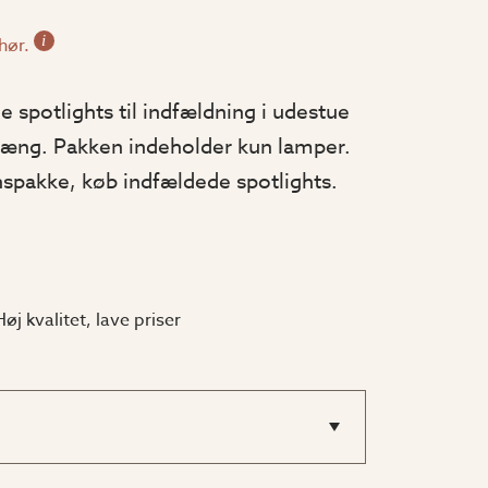
i
ehør.
de spotlights til indfældning i udestue
dhæng. Pakken indeholder kun lamper.
nspakke, køb indfældede spotlights.
Høj kvalitet, lave priser