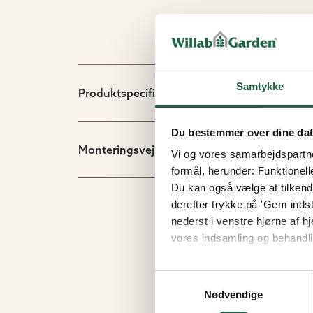
Samtykke
Produktspecifikation
Du bestemmer over dine da
Monteringsvejledninger/dokument
Vi og vores samarbejdspartner
formål, herunder: Funktionell
Du kan også vælge at tilkende
derefter trykke på 'Gem indsti
nederst i venstre hjørne af
vores indsamling og behandli
Få flere oplysninger om, h
Samtykkevalg
Nødvendige