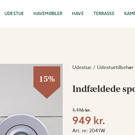
UDESTUE
HAVEMØBLER
HAVE
TERRASSE
KAM
Udestue
Udestuetilbehør
15%
Indfældede spo
1.116 kr.
949 kr.
Art. nr:
2041W