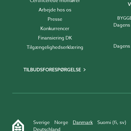
Certificerede montører
V
Arbejde hos os
BYGG
Presse
Dagens 
Konkurrencer
Finansiering DK
Dagens 
Tilgængelighedserklæring
TILBUDSFORESPØRGELSE
Sverige
Norge
Danmark
Suomi (
fi
,
sv
)
Deutschland