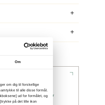
a. Dæklisten på faste partier bevirker
onstruktion, fremstilling eller
Om
er om dig til forskellige
ål om glaspartier?
amtykke til alle disse formål.
pørgsmål & svar om glaspartier
ckboksene] ud for formålet, og
trykke på det lille ikon