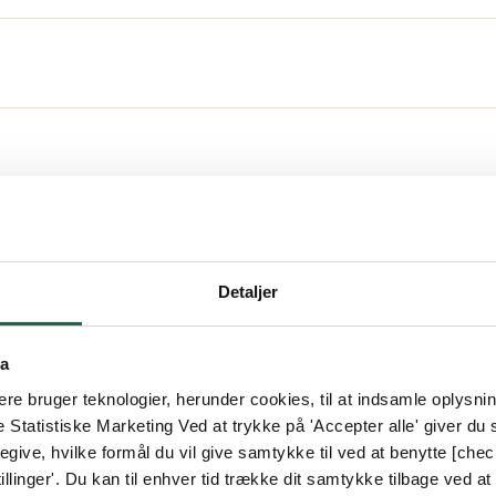
5 mm rundt om hele partier for nem montering udefr
ere information i vores montagevejledning
estuepartier. Garantien gælder for fejl vedrørende k
d fabrikationsfejl
cialmål
her.
Detaljer
ta
e bruger teknologier, herunder cookies, til at indsamle oplysning
glasparti
Spørgsm
e Statistiske Marketing Ved at trykke på 'Accepter alle' giver du s
en
Almindelige s
give, hvilke formål du vil give samtykke til ved at benytte [che
llinger'. Du kan til enhver tid trække dit samtykke tilbage ved at [