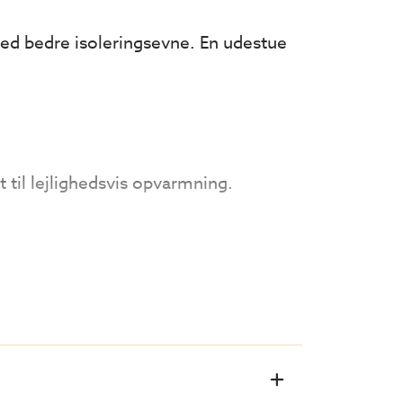
d bedre isoleringsevne. En udestue
t til lejlighedsvis opvarmning.
glas. Takket være
sglas) så forbedres isoleringsevnen