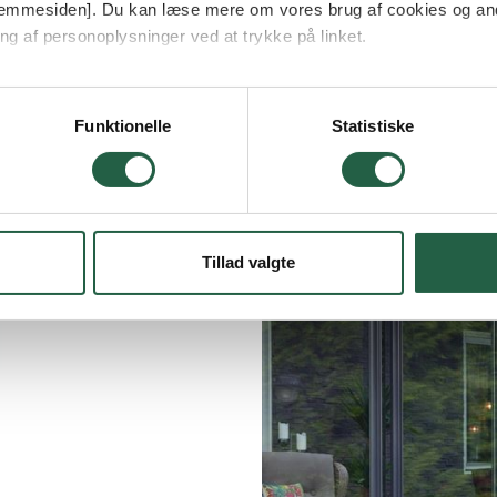
 hjemmesiden]. Du kan læse mere om vores brug af cookies og an
ng af personoplysninger ved at trykke på linket.
vordan Google behandler personlige oplysninger
Funktionelle
Statistiske
Tillad valgte