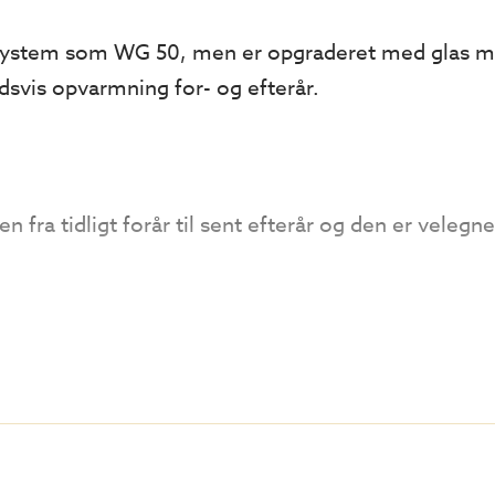
ystem som WG 50, men er opgraderet med glas me
dsvis opvarmning for- og efterår.
 fra tidligt forår til sent efterår og den er velegne
stermorude
gas mellem glassene.hvoraf den ene er et energi
rhedsenergiglas + 9 mm argongas + 4 mm sikkerhed