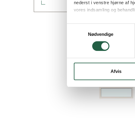
nederst i venstre hjørne af
vores indsamling og behandli
Få flere oplysninger om, h
Samtykkevalg
Nødvendige
Afvis