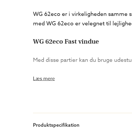
WG 62eco er i virkeligheden samme s
med WG 62eco er velegnet til lejlighe
WG 62eco Fast vindue
Med disse partier kan du bruge udestuen
GODT AT VIDE
Læs mere
Fast vindue med 17 mm sikkerhed
WG 62eco har termorude med argon 
sikkerhedstermoruden (4 mm sikke
og sæsonen forlænges.
Produktspecifikation