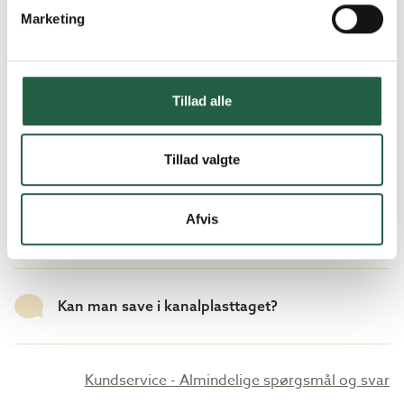
Marketing
Hvilken taghældning bør man have?
Tillad alle
Kan man gå på kanalplasttaget?
Tillad valgte
Hvad gør jeg for at tætne sammenføjningen
Afvis
mellem tagplade og dræningsliste?
Kan man save i kanalplasttaget?
Kundservice - Almindelige spørgsmål og svar