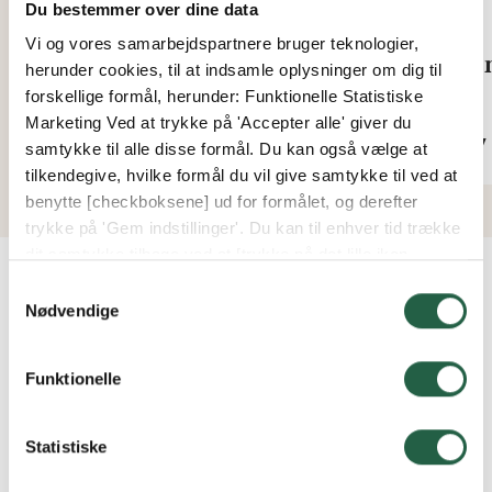
Du bestemmer over dine data
Vi og vores samarbejdspartnere bruger teknologier,
Vertikalmarkise Zip Screen
Kom
herunder cookies, til at indsamle oplysninger om dig til
forskellige formål, herunder: Funktionelle Statistiske
Fra
Fra
Marketing Ved at trykke på 'Accepter alle' giver du
9.436 kr.
367 
samtykke til alle disse formål. Du kan også vælge at
tilkendegive, hvilke formål du vil give samtykke til ved at
benytte [checkboksene] ud for formålet, og derefter
trykke på 'Gem indstillinger'. Du kan til enhver tid trække
dit samtykke tilbage ved at [trykke på det lille ikon
nederst i venstre hjørne af hjemmesiden]. Du kan læse
Samtykkevalg
mere om vores brug af cookies og andre teknologier,
Nødvendige
samt om vores indsamling og behandling af
personoplysninger ved at trykke på linket.
Funktionelle
Medfølger der monteringsvejledninger?
Få flere oplysninger om, hvordan Google behandler
personlige oplysninger
Statistiske
Hvad er U-værdi?