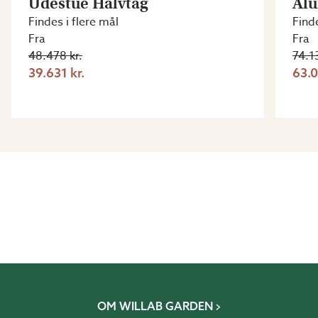
Udestue Halvtag
Alu
Findes i flere mål
Finde
Fra
Fra
48.478 kr.
74.13
39.631 kr.
63.0
OM WILLAB GARDEN