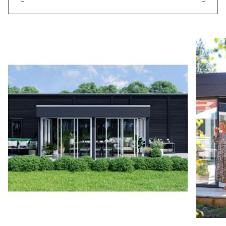
sagt – du kan begynde at nyde den lidt tidligere.
MALINGPAKKE
Alt hvad du skal bruge til at male din udestue.
ET TILSAVET SKELET
Er selvfølgelig det nemmeste alternativ. Alle
limtræsbjælkerne leveres tilsavede, og stolperne er
forsynet med indhak for nemmest mulig montage. Der
er kun nogle få lister og lægter som du skal passe til på
stedet. Et tilsavet skelet vil spare dig meget tid.
KOMPLET GRUNDKIT
Du sparer tid og får alt, hvad du har brug for, undtagen
beton.
Læs mere »