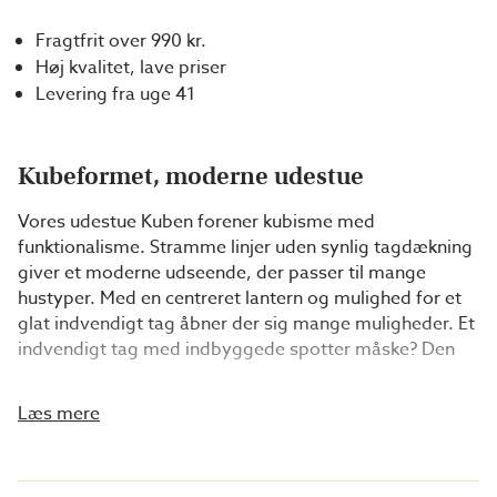
Fragtfrit over 990 kr.
Høj kvalitet, lave priser
Levering fra uge 41
Kubeformet, moderne udestue
Vores udestue Kuben forener kubisme med
funktionalisme. Stramme linjer uden synlig tagdækning
giver et moderne udseende, der passer til mange
hustyper. Med en centreret lantern og mulighed for et
glat indvendigt tag åbner der sig mange muligheder. Et
indvendigt tag med indbyggede spotter måske? Den
lave tagforbindelse gør det nemt at passe ind under
tagfoden, hvilket er en fordel for mange. Bemærk
Læs mere
venligst, at da det er vigtigt, at loftet bliver tæt,
anbefaler vi, at du ansætter en professionel
taglæger. Tagbeklædning er ikke inkluderet. Vil du