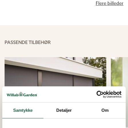
Flere billeder
TAGRENDER OG NEDLØBSRØR
Komplet sæt med tagrender og nedløbsrør i stål med
alt tilbehør. Passer til alle skeletter. Til udestuer med
sadeltag skal der bruges 2 sæt. 10 års garanti.
PASSENDE TILBEHØR
HØJERE SNEZONE
Det er særdeles vigtigt, at alle byggeprojekter
dimensioneres i henhold til de gældende regler. Alle
Willab Gardens beregninger sker efter disse regler.
Rummets dybde og den største partibredde er nogle af
de vigtigste parametre, der bestemmer udestuens
dimensionering. For Danmark gælder snezone 1,0 i de
sydligste egne og snezone 1,5 i de nordlige egne.
Læs
mere »
Samtykke
Detaljer
Om